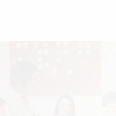
リッチメニュー構築、ショップカード活用
H.S 様
S.S 
H
S
ローカルガイド
ロー