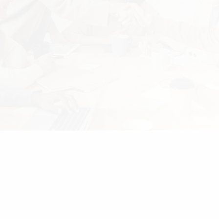
★★★★
★★★★★
6ヶ月前
6
動産鑑定士事務所のHPを作成してい
弊社の新規サ
だきました。HPのザックリとした案
いただいてお
最初に提示し、あとはほぼ全てクロス
やすいテンプ
ークスさんにお任せしました。弊所の
き大変助かっ
ーズをくみ取って内容を構成していた
しくお願いし
き、納品にあたってもコラムの作成方
動産鑑定士事務所 / 大阪
企業サイト制作 /
等、懇切丁寧にご説明いただきまし
。大変満足しています！