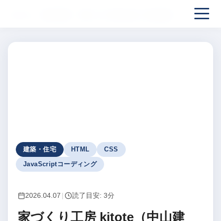
ホーム
制作実績
家づくり工房 kitote（中山建設）
建築・住宅
HTML
CSS
JavaScriptコーディング
2026.04.07
|
読了目安: 3分
家づくり工房 kitote（中山建