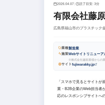
2026.04.07
|
読了目安: 3分
有限会社藤
広島県福山市のプラスチック
業種
製造業
施策
Webサイトリニューア
※株式会社越前屋様からの業
サイト
fujiwarakky.jp
「スマホで見るとサイトが
業・B2B企業のWeb担当
応のレスポンシブサイトへ